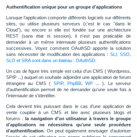
Authentification unique pour un groupe d’applications
Lorsque l’application comporte différents logiciels sur différents
sites, ou utilise plusieurs serveurs (c’est le cas "dans le
Cloud"), ou encore si elle est fondée sur une architecture
REST (sans état ni session), il n’est pas praticable de
demander à un même internaute plusieurs authentifications
successives. Voyez comment OAuthSD apporte la solution
sans nécessiter de modification des applications :
SLI, SSO,
SLO et SRA sont dans un bateau : OAuthSD
.
Un cas de figure très simple est celui d’un CMS ( Wordpress,
SPIP ...) auquel on souhaite adjoindre une application de forum
étrangère au CMS (
SPIP
,
PhpBB
,
WP
... ). Le serveur
d’authentification permet de ne demander qu’une seule fois à
l’internaute de s’identifier.
Cela devient très puissant dans le cas d’une application de
vente couplée à un CMS et liée avec plusieurs blogs et
forums :
la navigation d’un utilisateur à travers le groupe
d’applications ne nécessitera qu’une seule procédure
d’authentification
. On peut également envisager d’autoriser
l’accès de cet utilisateur aux pages publiques le concernant