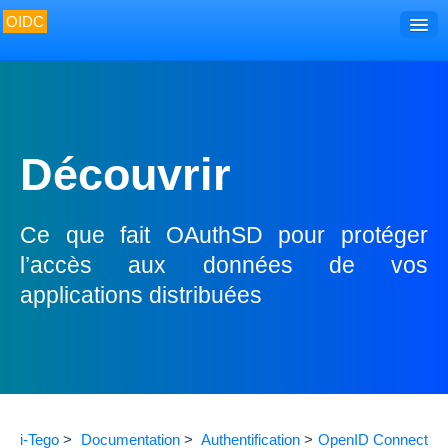
OIDC
Accueil
Découvrir
Développer
Découvrir
Utiliser
Gérer
Ce que fait OAuthSD pour protéger
Surveiller
l’accès aux données de vos
applications distribuées
i-Tego
>
Documentation
>
Authentification
>
OpenID Connect