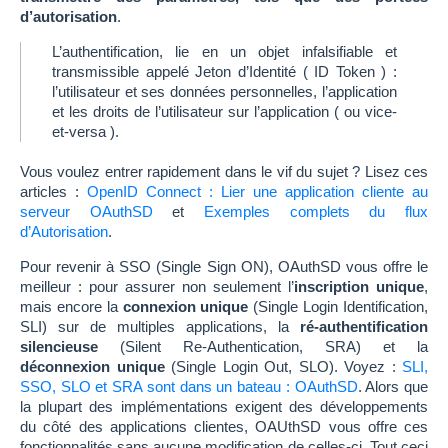
d’autorisation
.
L’authentification, lie en un objet infalsifiable et
transmissible appelé Jeton d’Identité ( ID Token ) :
l’utilisateur et ses données personnelles, l’application
et les droits de l’utilisateur sur l’application ( ou vice-
et-versa ).
Vous voulez entrer rapidement dans le vif du sujet ? Lisez ces
articles :
OpenID Connect : Lier une application cliente au
serveur OAuthSD
et
Exemples complets du flux
d’Autorisation
.
Pour revenir à SSO (Single Sign ON), OAuthSD vous offre le
meilleur : pour assurer non seulement l’
inscription unique
,
mais encore la
connexion unique
(Single Login Identification,
SLI) sur de multiples applications, la
ré-authentification
silencieuse
(Silent Re-Authentication, SRA) et la
déconnexion unique
(Single Login Out, SLO). Voyez :
SLI,
SSO, SLO et SRA sont dans un bateau : OAuthSD
. Alors que
la plupart des implémentations exigent des développements
du côté des applications clientes, OAUthSD vous offre ces
fonctionnalités sans aucune modification de celles-ci. Tout ceci