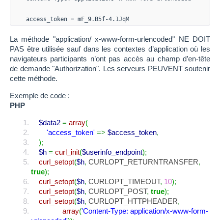
access_token = mF_9.B5f-4.1JqM
La méthode "application/ x-www-form-urlencoded" NE DOIT
PAS être utilisée sauf dans les contextes d’application où les
navigateurs participants n’ont pas accès au champ d’en-tête
de demande "Authorization". Les serveurs PEUVENT soutenir
cette méthode.
Exemple de code :
PHP
$data2
=
array
(
'access_token'
=>
$access_token
,
)
;
$h
=
curl_init
(
$userinfo_endpoint
)
;
curl_setopt
(
$h
,
CURLOPT_RETURNTRANSFER
,
true
)
;
curl_setopt
(
$h
,
CURLOPT_TIMEOUT
,
10
)
;
curl_setopt
(
$h
,
CURLOPT_POST
,
true
)
;
curl_setopt
(
$h
,
CURLOPT_HTTPHEADER
,
array
(
'Content-Type: application/x-www-form-