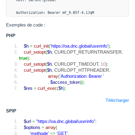
Authorization: Bearer mF_9.B5f-4.1JqM
Exemples de code :
PHP
$h
=
curl_init
(
'https://oa.dnc.global/userinfo'
)
;
curl_setopt
(
$h
,
CURLOPT_RETURNTRANSFER
,
true
)
;
curl_setopt
(
$h
,
CURLOPT_TIMEOUT
,
10
)
;
curl_setopt
(
$h
,
CURLOPT_HTTPHEADER
,
array
(
'Authorization: Bearer '
.
$access_token
)
)
;
$res
=
curl_exec
(
$h
)
;
Télécharger
SPIP
$url
=
"https://oa.dnc.global/userinfo"
;
$options
=
array
(
'methode'
=>
'GET'
,