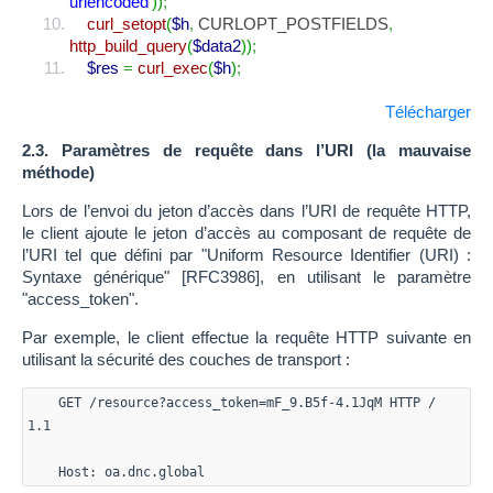
urlencoded'
)
)
;
curl_setopt
(
$h
,
CURLOPT_POSTFIELDS
,
http_build_query
(
$data2
)
)
;
$res
=
curl_exec
(
$h
)
;
Télécharger
2.3. Paramètres de requête dans l’URI (la mauvaise
méthode)
Lors de l’envoi du jeton d’accès dans l’URI de requête HTTP,
le client ajoute le jeton d’accès au composant de requête de
l’URI tel que défini par "Uniform Resource Identifier (URI) :
Syntaxe générique" [RFC3986], en utilisant le paramètre
"access_token".
Par exemple, le client effectue la requête HTTP suivante en
utilisant la sécurité des couches de transport :
GET /resource?access_token=mF_9.B5f-4.1JqM HTTP /
1.1
Host: oa.dnc.global