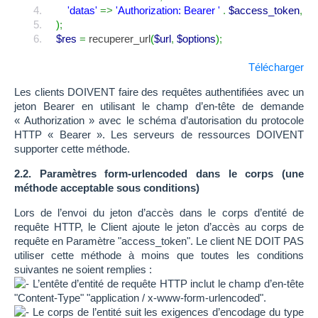
'datas'
=>
'Authorization: Bearer '
.
$access_token
,
)
;
$res
=
recuperer_url
(
$url
,
$options
)
;
Télécharger
Les clients DOIVENT faire des requêtes authentifiées avec un
jeton Bearer en utilisant le champ d’en-tête de demande
« Authorization » avec le schéma d’autorisation du protocole
HTTP « Bearer ». Les serveurs de ressources DOIVENT
supporter cette méthode.
2.2. Paramètres form-urlencoded dans le corps (une
méthode acceptable sous conditions)
Lors de l’envoi du jeton d’accès dans le corps d’entité de
requête HTTP, le Client ajoute le jeton d’accès au corps de
requête en Paramètre "access_token". Le client NE DOIT PAS
utiliser cette méthode à moins que toutes les conditions
suivantes ne soient remplies :
L’entête d’entité de requête HTTP inclut le champ d’en-tête
"Content-Type" "application / x-www-form-urlencoded".
Le corps de l’entité suit les exigences d’encodage du type