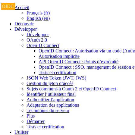
OIDC
Accueil
Français (fr)
English (en)
Découvrir
Développer
Développer
OAuth 2.0
OpenID Connect
OpenID Connect : Autorisation via un code (Auth
Autorisation implicite
API OpenID Connect : Points d’extrémité
OpenID Connect : SSO, management de session et
Tests et certification
JSON Web Token (JWT, JWS)
Gestion du jeton d’accès
Sujets communs à Oauth 2 et OpenID Connect
Identifier l’utilisateur final
Authentifier l’application
Adaptation des applications
Techniques du serveur
Plus
Démarrer
Tests et certification
Utiliser