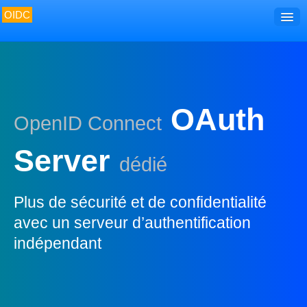
OIDC
Accueil
Découvrir
Développer
OAuth
OpenID Connect
Utiliser
Gérer
Server
dédié
Surveiller
Plus de sécurité et de confidentialité
avec un serveur d’authentification
indépendant