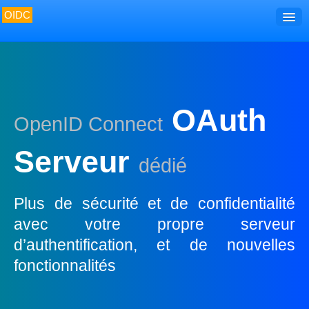
OIDC
Accueil
Découvrir
Développer
OAuth
OpenID Connect
Utiliser
Gérer
Serveur
dédié
Surveiller
Plus de sécurité et de confidentialité
avec votre propre serveur
d’authentification, et de nouvelles
fonctionnalités