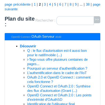
page précédente
|
1
|
2
|
3
|
4
|
5
|
6
|
7
|
8
|
9
|
...
|
38
|
page
suivante
Plan du site
>>
Rechercher :
:
OAuth Serveur
OpenID Connect
dédié
Découvrir
Q : le flux d’autorisation est-il aussi bon
pour le natif/mobile (...)
i-Tego vous offre plusieurs centaines de
pages...
Pourquoi un serveur d’authentification ?
L’authentification dans le cadre de l’IIoT
OAuth 2.0 et OpenID Connect : comment
cela fonctionne ?
OpenID Connect et OAuth 2.0 : Synthèse
des flux d’autorisation (Grant (...)
OpenID Connect et OAuth 2.0 : Les points
d’extrémité d’OAuthSD
Identification de l’utilisateur final